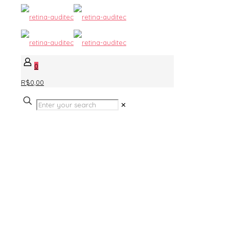
0
R$0,00
✕
Acessórios
separados