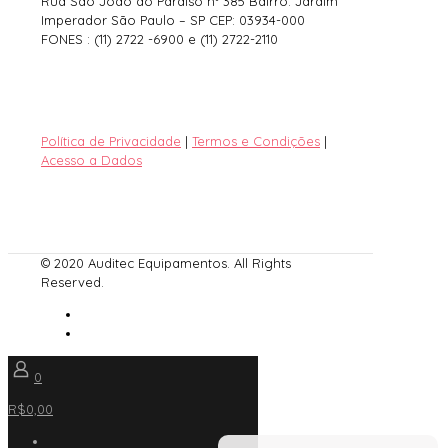
Rua São João do Paraíso nº 385 Bairro: Jardim
Imperador São Paulo – SP CEP: 03934-000
FONES : (11) 2722 -6900 e (11) 2722-2110
Política de Privacidade
|
Termos e Condições
|
Acesso a Dados
© 2020 Auditec Equipamentos. All Rights
Reserved.
0
R$0,00