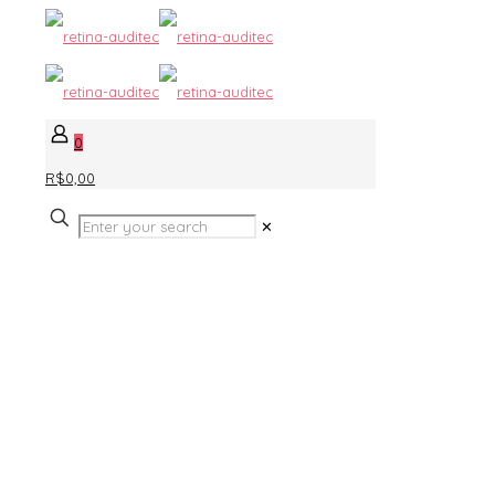
0
R$0,00
✕
Produtos